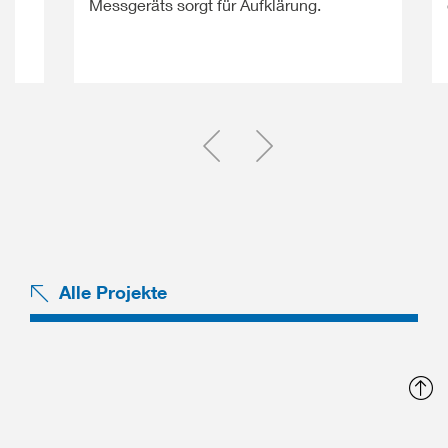
Messgeräts sorgt für Aufklärung.
Einen Slide zurück
Einen Slide vor
Alle Projekte
N
o