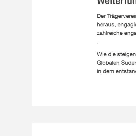
Weiterfü
Der Trägerverei
heraus, engagi
zahlreiche enga
.
Wie die steige
Globalen Süden
in dem entsta