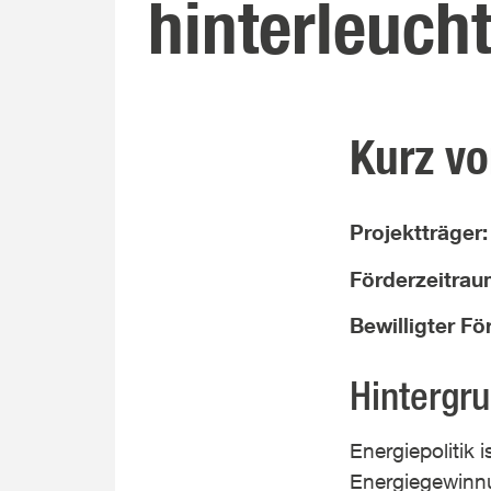
hinterleuch
Kurz vo
Projektträger
Förderzeitra
Bewilligter F
Hintergr
Energiepolitik 
Energiegewinn