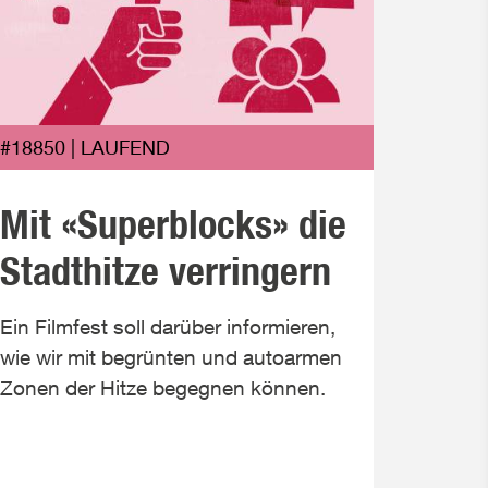
#1883
#18850 | LAUFEND
Kli
Mit «Superblocks» die
Kind
Stadthitze verringern
mac
Ein Filmfest soll darüber informieren,
wie wir mit begrünten und autoarmen
Solarko
Zonen der Hitze begegnen können.
«Energ
Klimas