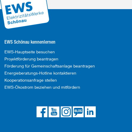
EWS Schönau kennenlernen
EWS-Hauptseite besuchen
Projektförderung beantragen
Förderung für Gemeinschaftsanlage beantragen
Energieberatungs-Hotline kontaktieren
Kooperationsanfrage stellen
EWS-Ökostrom beziehen und mitfördern
Die
Die
Die
Link
Die
EWS
EWS
EWS
zum
EWS
auf
auf
auf
EWS
bei
Facebook
YouTube
Instagram
Blog
LinkedIn