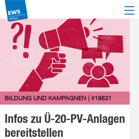
Direkt
Men
zum
Inhalt
der
Seite
springen
BILDUNG UND KAMPAGNEN | #18631
Infos zu Ü-20-PV-Anlagen
bereitstellen