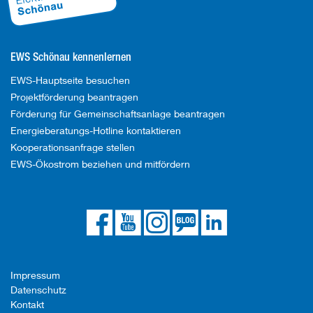
EWS Schönau kennenlernen
EWS-Hauptseite besuchen
Projektförderung beantragen
Förderung für Gemeinschaftsanlage beantragen
Energieberatungs-Hotline kontaktieren
Kooperationsanfrage stellen
EWS-Ökostrom beziehen und mitfördern
Die
Die
Die
Link
Die
EWS
EWS
EWS
zum
EWS
auf
auf
auf
EWS
bei
Facebook
YouTube
Instagram
Blog
LinkedIn
Impressum
Datenschutz
Kontakt