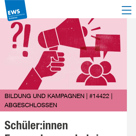
Direkt
Men
zum
Inhalt
der
Seite
springen
BILDUNG UND KAMPAGNEN | #14422 |
ABGESCHLOSSEN
Schüler:innen