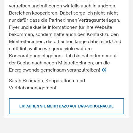
Service
durch
vertreiben und mit denen wir teils auch in anderen
Berlins
GmbH
sehr
Bereichen kooperieren. Dabei sorge ich nicht nicht
seit
erhält
aktives
nur dafür, dass die Partner:innen Vertragsunterlagen,
Jahren
dabei
Handeln
Flyer und aktuelle Informationen für ihre Website
auf
Mittel
aus.
bekommen, sondern halte auch den Kontakt zu den
hohem
aus
Natürlich
Mitstreiter:innen, die oft schon lange dabei sind. Und
Niveau.
dem
ist
natürlich wollen wir gerne viele weitere
Wir
EWS-
das
Kooperationen eingehen – ich bin daher immer auf
warten
Förderprogramm
oberste
der Suche nach neuen Mitstreiter:innen, um die
nicht
‹Sonnencent›.
Ziel
Energiewende gemeinsam voranzutreiben!
länger
Damit
die
auf
Sarah Rosmann, Kooperations- und
fördern
Gesundheit
Politik
Vertriebsmanagement
wir
der
und
den
Patienten.
Wirtschaft,
Bau
Mit
sondern
ERFAHREN SIE MEHR DAZU AUF EWS-SCHOENAU.DE
und
gleichem
nehmen
die
Engagement
den
Optimierung
erlebe
Klimaschutz
von
ich