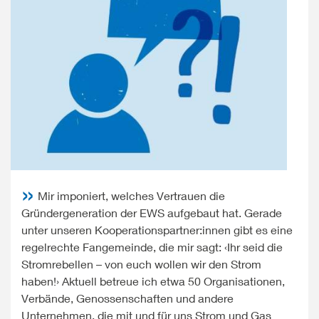
Mitgliedern
Vorstand
des
und
der
Pariser
weiteren
Stiftung
Klimaabkommens
viamedica
Interessenten
erreichen
den
Die
wollen,
persönlichen
Ärmel
muss
Atom-
hochkrempeln
Berlin
und
und
seinen
Kohleausstieg
anpacken
Treibhausgasausstoß
–
–
drastisch
und
die
verringern.
unterstützen
Beschäftigten
Mir imponiert, welches Vertrauen die
Doch
die
und
Gründergeneration der EWS aufgebaut hat. Gerade
trotz
Energiewende
Einrichtungen
unter unseren Kooperationspartner:innen gibt es eine
wortreicher
auch
des
regelrechte Fangemeinde, die mir sagt: ‹Ihr seid die
Versprechen
konkret:
Gesundheitswesens
Stromrebellen – von euch wollen wir den Strom
sind
Denn
zeichnen
haben!› Aktuell betreue ich etwa 50 Organisationen,
die
die
sich
Verbände, Genossenschaften und andere
CO
-
2
BUND
bekanntlich
Unternehmen, die mit und für uns Strom und Gas
Emissionen