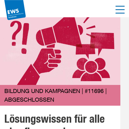
Direkt
Men
zum
Inhalt
der
Seite
springen
BILDUNG UND KAMPAGNEN | #11696 |
ABGESCHLOSSEN
Lösungswissen für alle