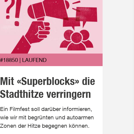
#1883
#18850 | LAUFEND
Kli
Mit «Superblocks» die
Kind
Stadthitze verringern
mac
Ein Filmfest soll darüber informieren,
wie wir mit begrünten und autoarmen
Solarko
Zonen der Hitze begegnen können.
«Energ