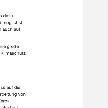
s dazu
ad möglichst
m auch auf
ine große
 Klimaschutz
uss auf die
arbeitung von
Zero»
irtschaft