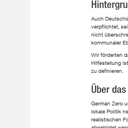
Hintergr
Auch Deutschl
verpflichtet, s
nicht überschr
kommunaler E
Wir förderten 
Hilfestellung 
zu definieren.
Über das 
German Zero unt
lokale Politik 
realistischen 
abgebildet wer