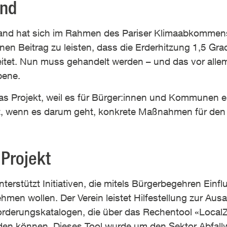
und
and hat sich im Rahmen des Pariser Klimaabkommen
einen Beitrag zu leisten, dass die Erderhitzung 1,5 Gr
eitet. Nun muss gehandelt werden – und das vor alle
bene.
das Projekt, weil es für Bürger:innen und Kommunen e
ist, wenn es darum geht, konkrete Maßnahmen für den
Projekt
erstützt Initiativen, die mitels Bürgerbegehren Einfl
nehmen wollen. Der Verein leistet Hilfestellung zur Aus
Forderungskatalogen, die über das Rechentool «Local
den können. Dieses Tool wurde um den Sektor Abfallw