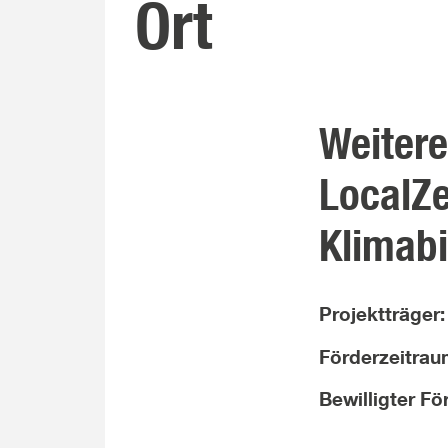
Ort
Weiter
LocalZe
Klimab
Projektträger
Förderzeitra
Bewilligter F