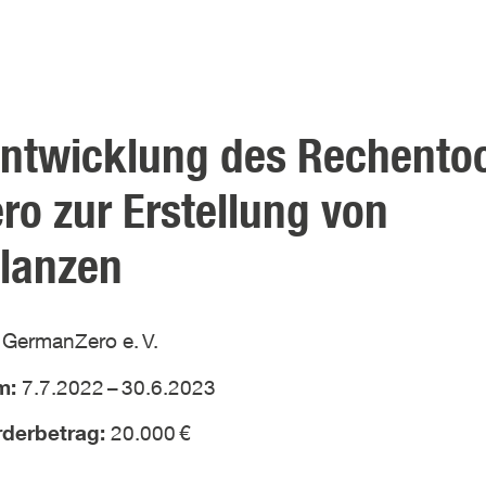
entwicklung des Rechento
ro zur Erstellung von
ilanzen
:
GermanZero e.
V.
um:
7.7.2022
–
30.6.2023
örderbetrag:
20.000
€