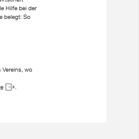
e Hilfe bei der
 belegt: So
 Vereins, wo
te
.