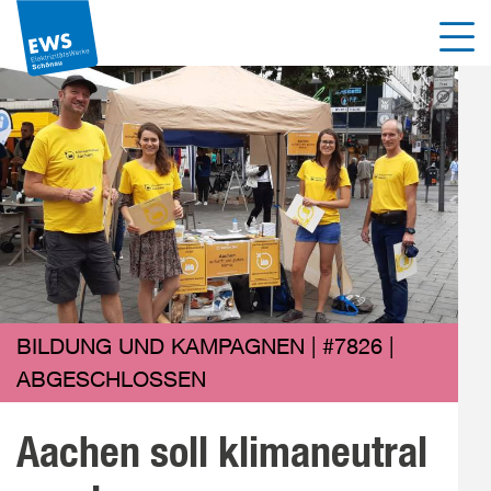
Direkt
Men
zum
Inhalt
der
Seite
springen
BILDUNG UND KAMPAGNEN | #7826 |
ABGESCHLOSSEN
Aachen soll klimaneutral