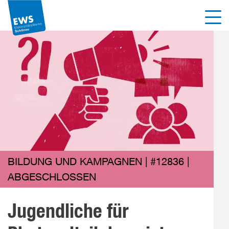
Direkt
Men
zum
Inhalt
der
Seite
springen
BILDUNG UND KAMPAGNEN | #12836 |
ABGESCHLOSSEN
Jugendliche für