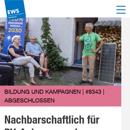
Direkt
Men
zum
Inhalt
der
Seite
springen
BILDUNG UND KAMPAGNEN | #9343 |
ABGESCHLOSSEN
Nachbarschaftlich für