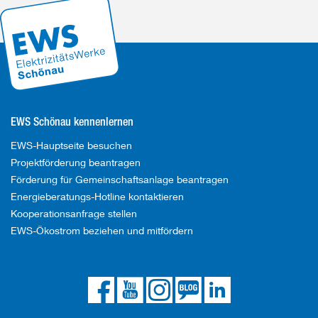
EWS Schönau kennenlernen
EWS-Hauptseite besuchen
Projektförderung beantragen
Förderung für Gemeinschaftsanlage beantragen
Energieberatungs-Hotline kontaktieren
Kooperationsanfrage stellen
EWS-Ökostrom beziehen und mitfördern
Die
Die
Die
Link
Die
EWS
EWS
EWS
zum
EWS
auf
auf
auf
EWS
bei
Facebook
YouTube
Instagram
Blog
LinkedIn