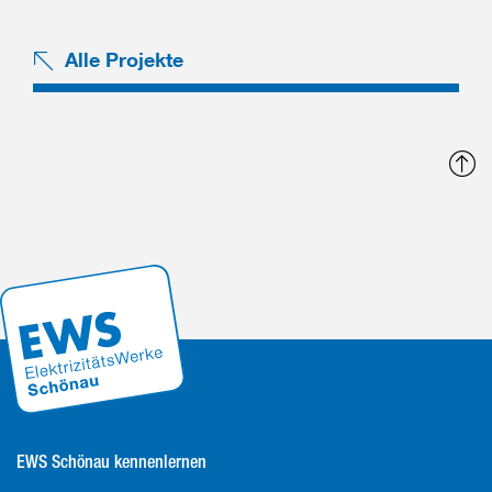
Alle Projekte
N
o
EWS Schönau kennenlernen