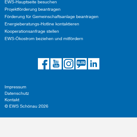
EWS-Hauptseite besuchen
Projektförderung beantragen
Förderung für Gemeinschaftsanlage beantragen
Energieberatungs-Hotline kontaktieren
Kooperationsanfrage stellen
EWS-Ökostrom beziehen und mitfördern
Die
Die
Die
Link
Die
EWS
EWS
EWS
zum
EWS
auf
auf
auf
EWS
bei
Facebook
YouTube
Instagram
Blog
LinkedIn
Impressum
Datenschutz
Kontakt
© EWS Schönau 2026