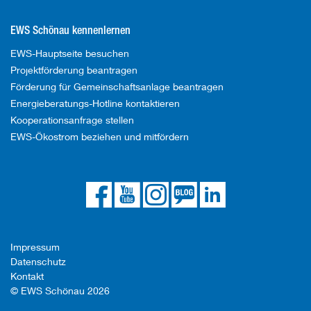
EWS Schönau kennenlernen
EWS-Hauptseite besuchen
Projektförderung beantragen
Förderung für Gemeinschaftsanlage beantragen
Energieberatungs-Hotline kontaktieren
Kooperationsanfrage stellen
EWS-Ökostrom beziehen und mitfördern
Die
Die
Die
Link
Die
EWS
EWS
EWS
zum
EWS
auf
auf
auf
EWS
bei
Facebook
YouTube
Instagram
Blog
LinkedIn
Impressum
Datenschutz
Kontakt
© EWS Schönau 2026