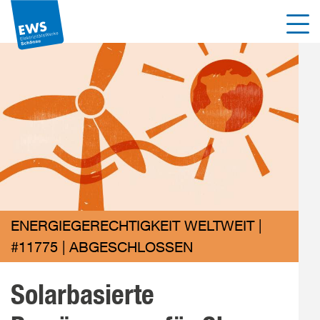
Direkt
Men
zum
Inhalt
der
Seite
springen
ENERGIEGERECHTIGKEIT WELTWEIT |
#11775 | ABGESCHLOSSEN
Solarbasierte