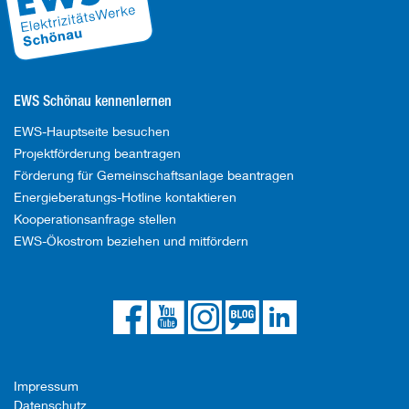
EWS Schönau kennenlernen
EWS-Hauptseite besuchen
Projektförderung beantragen
Förderung für Gemeinschaftsanlage beantragen
Energieberatungs-Hotline kontaktieren
Kooperationsanfrage stellen
EWS-Ökostrom beziehen und mitfördern
Die
Die
Die
Link
Die
EWS
EWS
EWS
zum
EWS
auf
auf
auf
EWS
bei
Facebook
YouTube
Instagram
Blog
LinkedIn
Impressum
Datenschutz