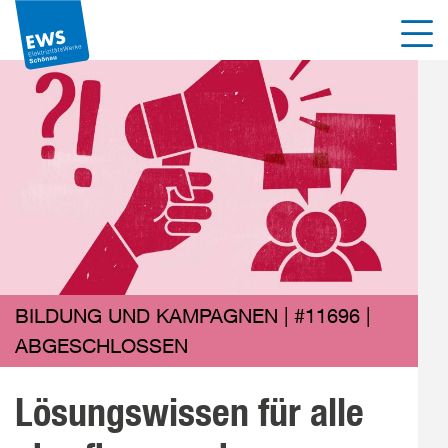
Direkt
Men
zum
Inhalt
der
Seite
springen
BILDUNG UND KAMPAGNEN | #11696 |
ABGESCHLOSSEN
Lösungswissen für alle