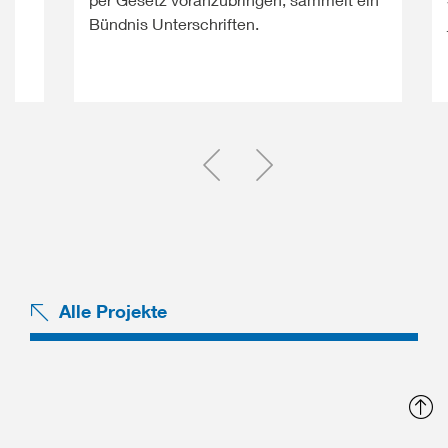
Bündnis Unterschriften.
Einen Slide zurück
Einen Slide vor
Alle Projekte
N
o