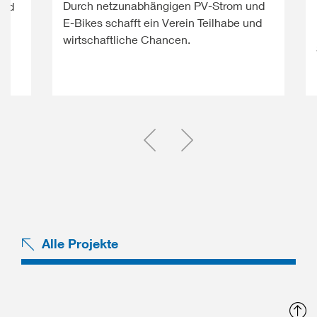
Durch netzunabhängigen PV-Strom und
und
E-Bikes schafft ein Verein Teilhabe und
wirtschaftliche Chancen.
Einen Slide zurück
Einen Slide vor
Alle Projekte
N