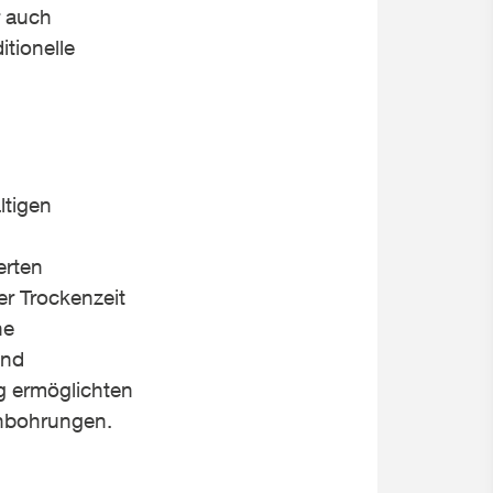
r auch
tionelle
ltigen
erten
er Trockenzeit
he
und
g ermöglichten
enbohrungen.