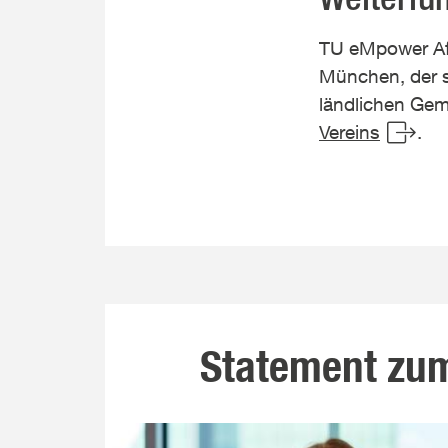
TU eMpower Afr
München, der s
ländlichen Gem
Vereins
.
Statement zum