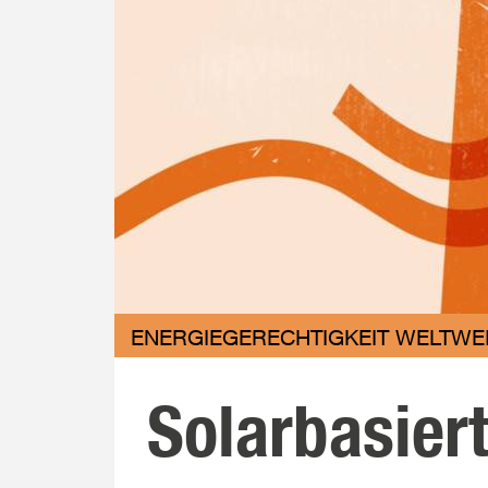
ENERGIEGERECHTIGKEIT WELTWEI
Solarbasier