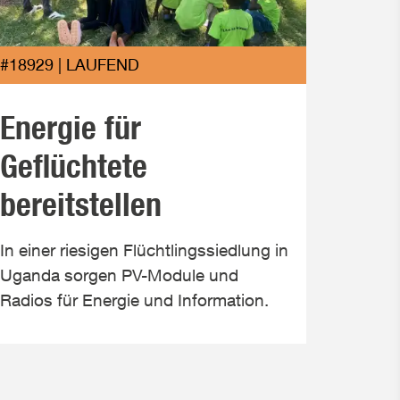
#18903
#18929 | LAUFEND
Auf
Energie für
mit 
Geflüchtete
bereitstellen
Eine i
mit ei
In einer riesigen Flüchtlingssiedlung in
die Wi
Uganda sorgen PV-Module und
Radios für Energie und Information.