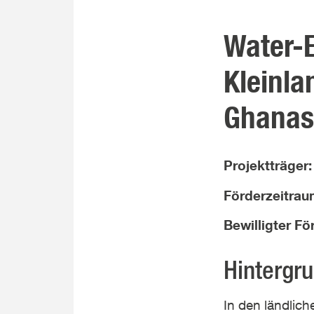
Water-E
Kleinla
Ghanas
Projektträger
Förderzeitra
Bewilligter F
Hintergr
In den ländlic