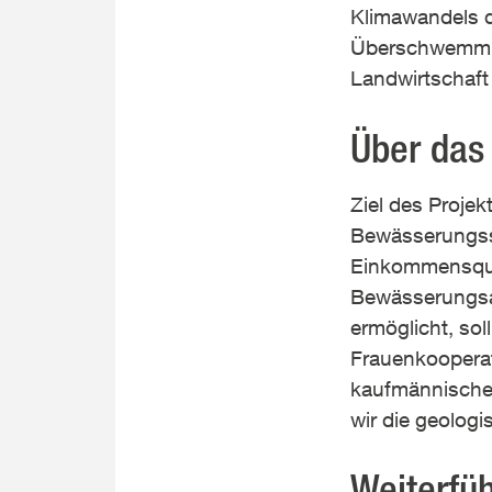
Klimawandels d
Überschwemmung
Landwirtschaft 
Über das 
Ziel des Proje
Bewässerungssy
Einkommensquell
Bewässerungsan
ermöglicht, sol
Frauenkooperati
kaufmännischer
wir die geolog
Weiterfü