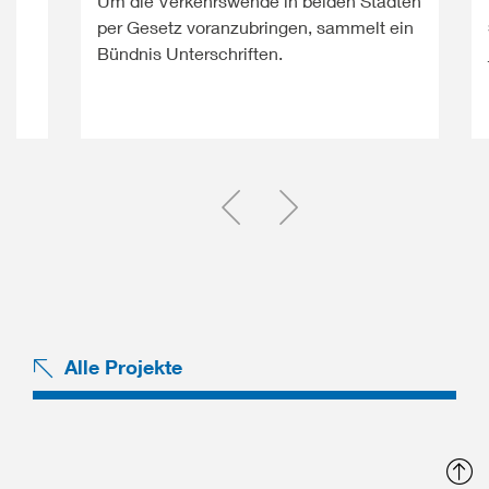
Um die Verkehrswende in beiden Städten
per Gesetz voranzubringen, sammelt ein
Bündnis Unterschriften.
Einen Slide zurück
Einen Slide vor
Alle Projekte
N