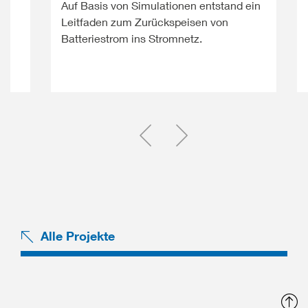
,
Auf Basis von Simulationen entstand ein
Leitfaden zum Zurückspeisen von
Batteriestrom ins Stromnetz.
Einen Slide zurück
Einen Slide vor
Alle Projekte
N