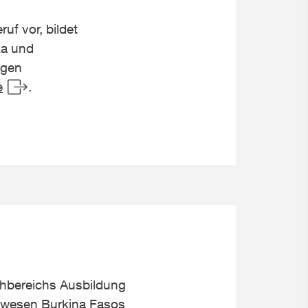
uf vor, bildet
ka und
igen
e
.
chbereichs Ausbildung
gswesen Burkina Fasos