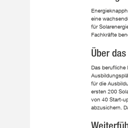
Energieknapphei
eine wachsend
für Solarenerg
Fachkräfte benö
Über das 
Das berufliche
Ausbildungsplä
für die Ausbild
ersten 200 Sol
von 40 Start-u
abzusichern. D
Weiterfü