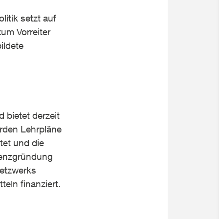
itik setzt auf
um Vorreiter
ildete
 bietet derzeit
rden Lehrpläne
tet und die
stenzgründung
Netzwerks
eln finanziert.