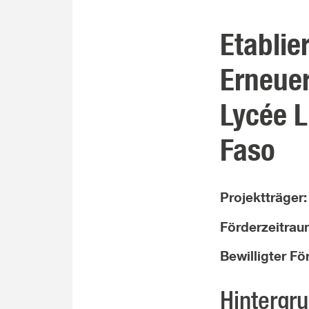
Etablie
Erneuer
Lycée L
Faso
Projektträger
Förderzeitra
Bewilligter F
Hintergr