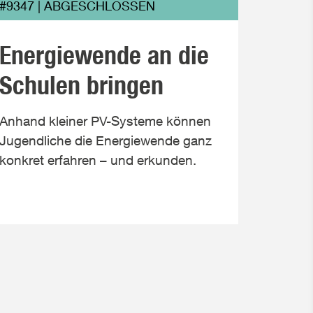
#9347 | ABGESCHLOSSEN
#9280
Energiewende an die
Akt
Schulen bringen
tra
Anhand kleiner PV-Systeme können
Eine We
Jugendliche die Energiewende ganz
Gehalt
konkret erfahren – und erkunden.
ermögli