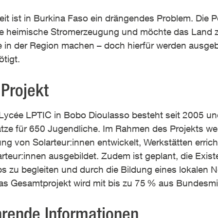
t ist in Burkina Faso ein drängendes Problem. Die Pol
e heimische Stromerzeugung und möchte das Land z
ie in der Region machen – doch hierfür werden ausgeb
tigt.
Projekt
 Lycée LPTIC in Bobo Dioulasso besteht seit 2005 und
tze für 650 Jugendliche. Im Rahmen des Projekts we
ung von Solarteur:innen entwickelt, Werkstätten errich
arteur:innen ausgebildet. Zudem ist geplant, die Exi
ps zu begleiten und durch die Bildung eines lokalen 
as Gesamtprojekt wird mit bis zu 75
% aus Bundesmitt
hrende Informationen