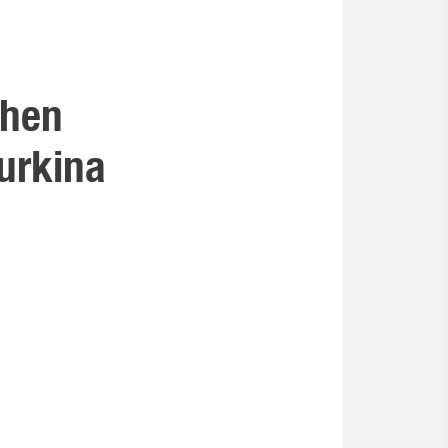
chen
urkina