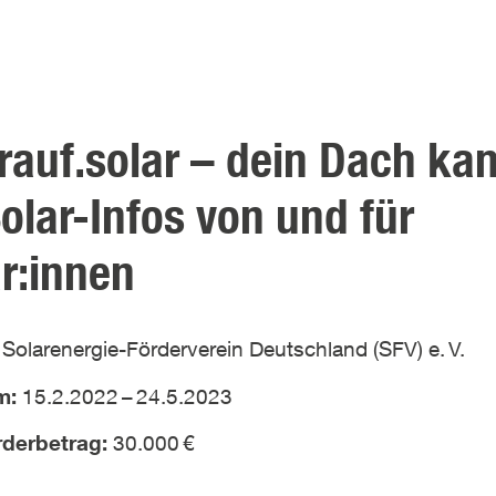
auf.solar – dein Dach ka
olar-Infos von und für
r:innen
:
Solarenergie-Förderverein Deutschland (SFV) e.
V.
um:
15.2.2022
–
24.5.2023
örderbetrag:
30.000
€