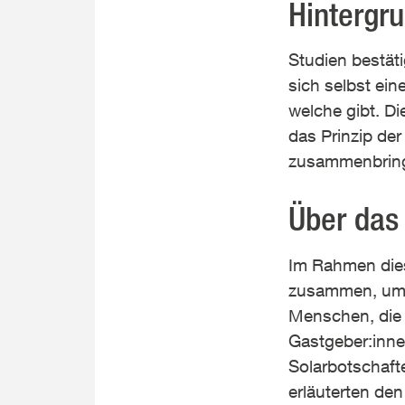
Hintergr
Studien bestät
sich selbst ei
welche gibt. Di
das Prinzip de
zusammenbringt
Über das 
Im Rahmen die
zusammen, um d
Menschen, die 
Gastgeber:inne
Solarbotschafte
erläuterten den