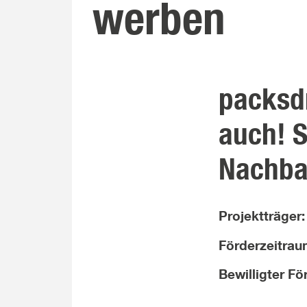
werben
packsdr
auch! S
Nachba
Projektträger
Förderzeitra
Bewilligter F