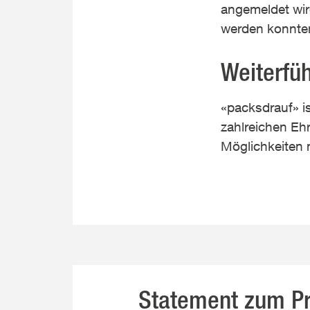
angemeldet wird
werden konnte
Weiterfü
«packsdrauf» i
zahlreichen Eh
Möglichkeiten 
Statement zum Pr