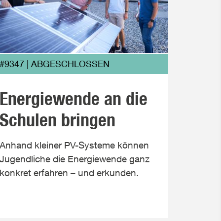
#9347 | ABGESCHLOSSEN
#9280
Energiewende an die
Akt
Schulen bringen
tra
Anhand kleiner PV-Systeme können
Eine We
Jugendliche die Energiewende ganz
Gehalt
konkret erfahren – und erkunden.
ermögli